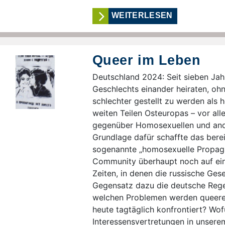
WEITERLESEN
Queer im Leben
Deutschland 2024: Seit sieben Ja
Geschlechts einander heiraten, ohn
schlechter gestellt zu werden als 
weiten Teilen Osteuropas – vor all
gegenüber Homosexuellen und ande
Grundlage dafür schaffte das bere
sogenannte „homosexuelle Propaga
Community überhaupt noch auf ein
Zeiten, in denen die russische Gese
Gegensatz dazu die deutsche Reg
welchen Problemen werden queere
heute tagtäglich konfrontiert? Wo
Interessensvertretungen in unsere