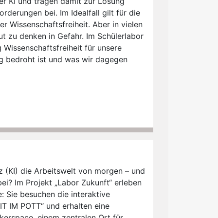
r KI und tragen damit zur Lösung
rderungen bei. Im Idealfall gilt für die
r Wissenschaftsfreiheit. Aber in vielen
Mut zu denken in Gefahr. Im Schülerlabor
 Wissenschaftsfreiheit für unsere
ig bedroht ist und was wir dagegen
nz (KI) die Arbeitswelt von morgen – und
ei? Im Projekt „Labor Zukunft“ erleben
: Sie besuchen die interaktive
IT IM POTT“ und erhalten eine
erspace, einem zentralen Ort für