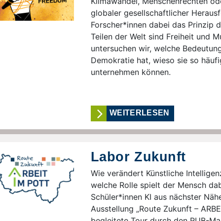
Klimawandel, Menschenrechten ode
globaler gesellschaftlicher Herausfo
Forscher*innen dabei das Prinzip de
Teilen der Welt sind Freiheit und 
untersuchen wir, welche Bedeutung
Demokratie hat, wieso sie so häuf
unternehmen können.
WEITERLESEN
Labor Zukunft
Wie verändert Künstliche Intellige
welche Rolle spielt der Mensch dab
Schüler*innen KI aus nächster Nähe
Ausstellung „Route Zukunft – ARBE
begleitete Tour durch den RUB-Mak